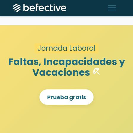
menu
Jornada Laboral
Faltas, Incapacidades y
Vacaciones
beach_access
Prueba gratis