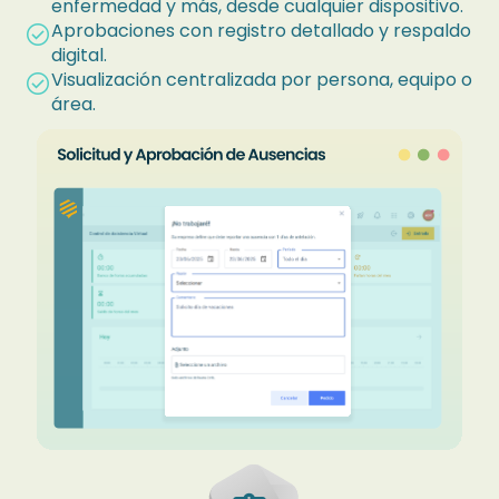
enfermedad y más, desde cualquier dispositivo.
Aprobaciones con registro detallado y respaldo
check_circle
digital.
Visualización centralizada por persona, equipo o
check_circle
área.