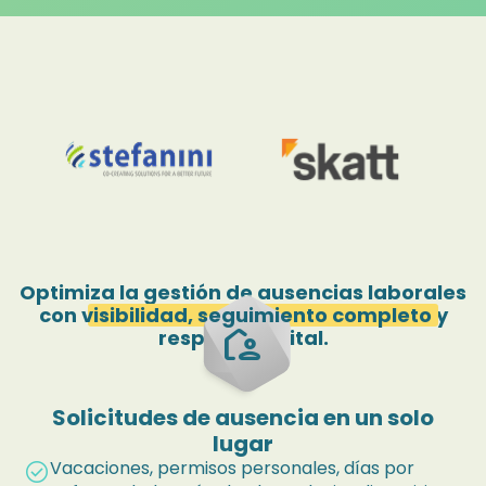
Optimiza la gestión de ausencias laborales
con
visibilidad, seguimiento completo
y
location_away
respaldo digital.
Solicitudes de ausencia en un solo
lugar
Vacaciones, permisos personales, días por
check_circle