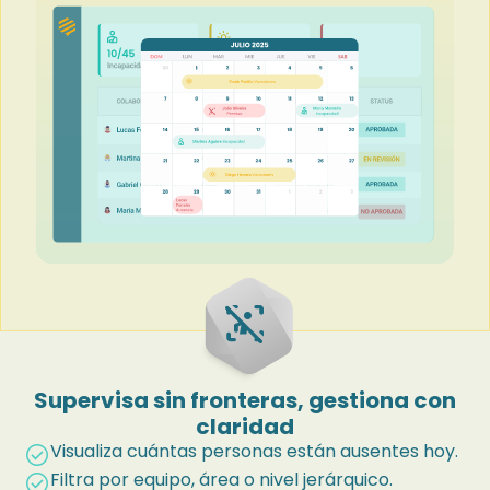
zone_person_idle
Supervisa sin fronteras, gestiona con
claridad
Visualiza cuántas personas están ausentes hoy.
check_circle
Filtra por equipo, área o nivel jerárquico.
check_circle