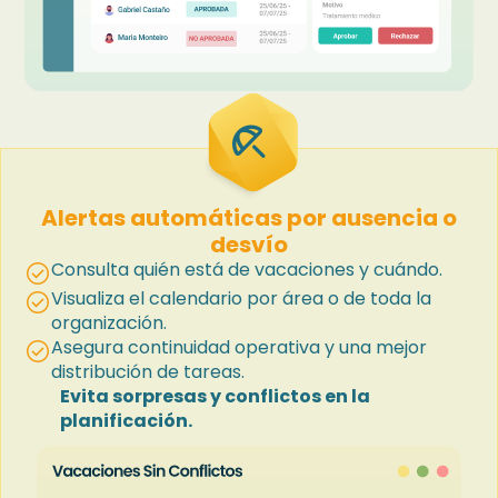
beach_access
Alertas automáticas por ausencia o
desvío
Consulta quién está de vacaciones y cuándo.
check_circle
Visualiza el calendario por área o de toda la
check_circle
organización.
Asegura continuidad operativa y una mejor
check_circle
distribución de tareas.
Evita sorpresas y conflictos en la
planificación.