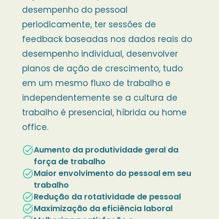
desempenho do pessoal
periodicamente, ter sessões de
feedback baseadas nos dados reais do
desempenho individual, desenvolver
planos de ação de crescimento, tudo
em um mesmo fluxo de trabalho e
independentemente se a cultura de
trabalho é presencial, híbrida ou home
office.
task_alt
Aumento da produtividade geral da
força de trabalho
task_alt
Maior envolvimento do pessoal em seu
trabalho
task_alt
Redução da rotatividade de pessoal
task_alt
Maximização da eficiência laboral