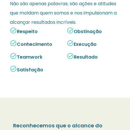
Não são apenas palavras; são ações e atitudes
que moldam quem somos e nos impulsionam a
alcançar resultados incríveis.
task_alt
task_alt
Respeito
Obstinação
task_alt
task_alt
Conhecimento
Execução
task_alt
task_alt
Teamwork
Resultado
task_alt
Satisfação
Reconhecemos que o alcance do