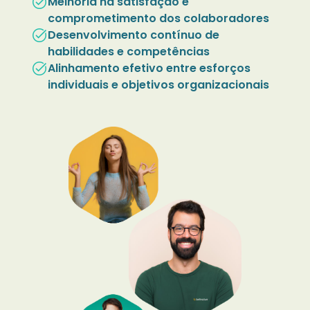
task_alt
Melhoria na satisfação e
comprometimento dos colaboradores
task_alt
Desenvolvimento contínuo de
habilidades e competências
task_alt
Alinhamento efetivo entre esforços
individuais e objetivos organizacionais