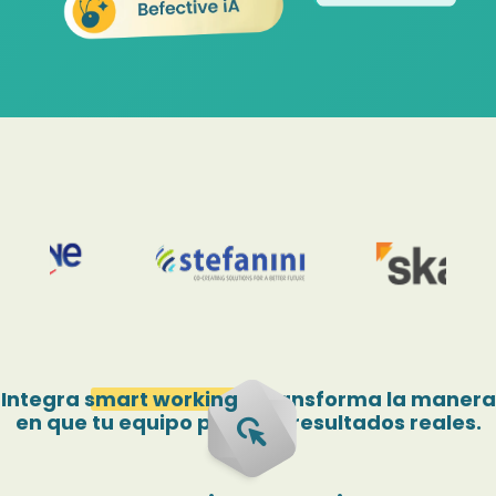
Integra
smart working
y transforma la manera
left_click
en que tu equipo produce resultados reales.