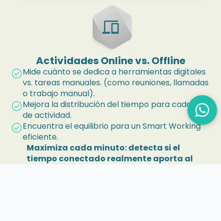
devices
Actividades Online vs. Offline
Mide cuánto se dedica a herramientas digitales
check_circle
vs. tareas manuales. (como reuniones, llamadas
o trabajo manual).
Mejora la distribución del tiempo para cada tipo
check_circle
de actividad.
Encuentra el equilibrio para un Smart Working
check_circle
eficiente.
Maximiza cada minuto: detecta si el
tiempo conectado realmente aporta al
desempeño.