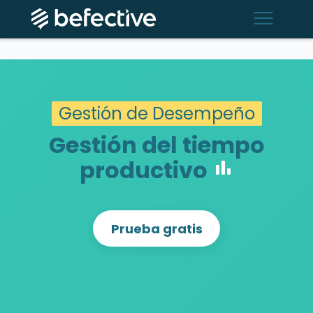
menu
Gestión de Desempeño
Gestión del tiempo
productivo
bar_chart
Prueba gratis