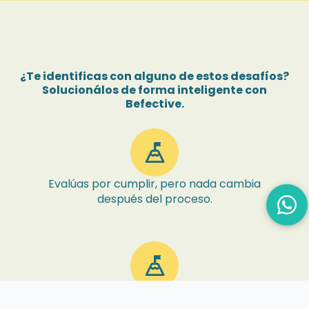
¿Te identificas con alguno de estos desafíos?
Solucionálos de forma inteligente con
Befective.
mountain_flag
Evalúas por cumplir, pero nada cambia
después del proceso.
mountain_flag
El proceso se vive como lento, desgastante y