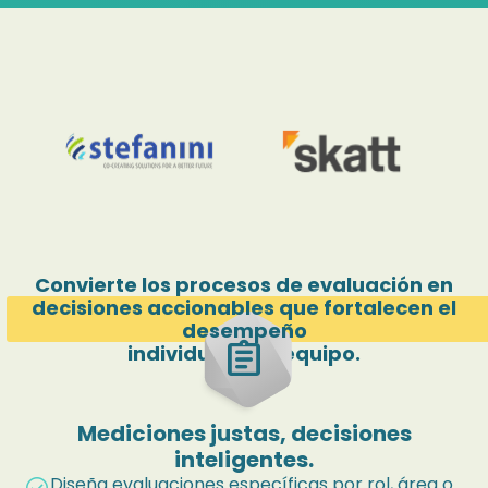
Convierte los procesos de evaluación en
decisiones accionables que fortalecen el
desempeño
assignment
individual y de equipo.
Mediciones justas, decisiones
inteligentes.
Diseña evaluaciones específicas por rol, área o