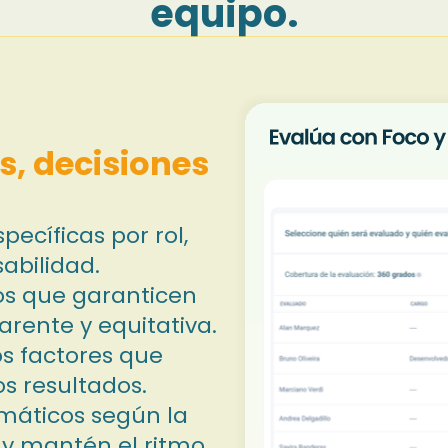
equipo.
s, decisiones
ecíficas por rol,
abilidad.
vos que garanticen
rente y equitativa.
os factores que
s resultados.
máticos según la
s y mantén el ritmo