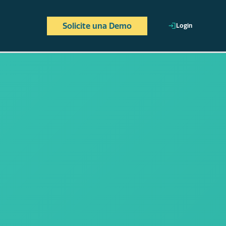
Solicite una Demo
Login
 y estratégica,
.
cada colaborador, estén
ineadas al perfil de
en tiempo real para
ganizacional.
alineando los esfuerzos