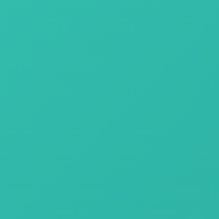
 impulsando la mejora
oradores para alinear
ento profesional,