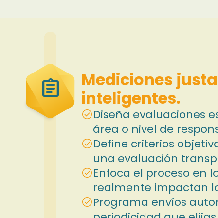
Mediciones justa
assignment
inteligentes.
Diseña evaluaciones esp
check_circle
área o nivel de respons
Define criterios objeti
check_circle
una evaluación transpa
Enfoca el proceso en l
check_circle
realmente impactan lo
Programa envíos auto
check_circle
periodicidad que elija