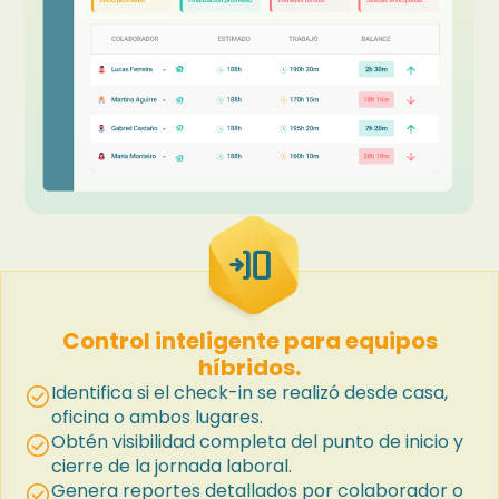
transition_push
Control inteligente para equipos
híbridos.
Identifica si el check-in se realizó desde casa,
check_circle
oficina o ambos lugares.
Obtén visibilidad completa del punto de inicio y
check_circle
cierre de la jornada laboral.
Genera reportes detallados por colaborador o
check_circle