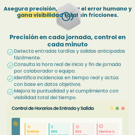
Asegura precisión, elimina el error humano y
browse_gallery
gana visibilidad total
sin fricciones.
Precisión en cada jornada, control en
cada minuto
Detecta entradas tardías y salidas anticipadas
check_circle
fácilmente.
Consulta la hora real de inicio y fin de jornada
check_circle
por colaborador o equipo.
Identifica incidencias en tiempo real y actúa
check_circle
con base en datos objetivos.
Mejora la puntualidad y el cumplimiento con
check_circle
visibilidad total del tiempo.