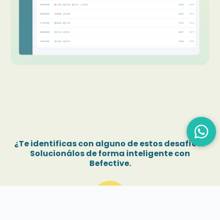
¿Te identificas con alguno de estos desafíos?
Solucionálos de forma inteligente con
Befective.
mountain_flag