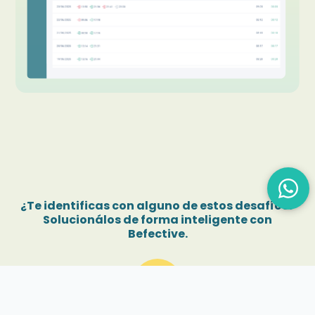
¿Te identificas con alguno de estos desafíos?
Solucionálos de forma inteligente con
Befective.
mountain_flag