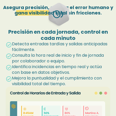
Asegura precisión, elimina el error humano y
browse_gallery
gana visibilidad total
sin fricciones.
Precisión en cada jornada, control en
cada minuto
Detecta entradas tardías y salidas anticipadas
check_circle
fácilmente.
Consulta la hora real de inicio y fin de jornada
check_circle
por colaborador o equipo.
Identifica incidencias en tiempo real y actúa
check_circle
con base en datos objetivos.
Mejora la puntualidad y el cumplimiento con
check_circle
visibilidad total del tiempo.