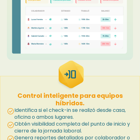
transition_push
Control inteligente para equipos
híbridos.
Identifica si el check-in se realizó desde casa,
check_circle
oficina o ambos lugares.
Obtén visibilidad completa del punto de inicio y
check_circle
cierre de la jornada laboral.
Genera reportes detallados por colaborador o
check_circle