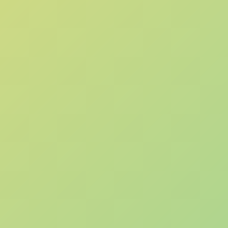
 impulsando la mejora
oradores para alinear
ento profesional,