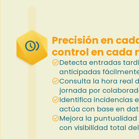
Precisión en cad
browse_gallery
control en cada
Detecta entradas tardí
check_circle
anticipadas fácilmente
Consulta la hora real de
check_circle
jornada por colaborad
Identifica incidencias 
check_circle
actúa con base en dato
Mejora la puntualidad
check_circle
con visibilidad total de