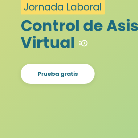
Jornada Laboral
Control de Asi
Virtual
acute
Prueba gratis