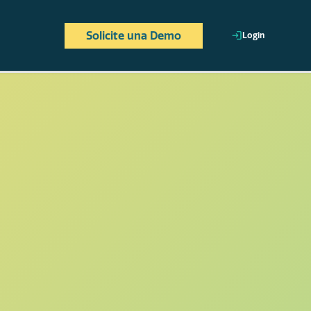
Solicite una Demo
Login
 y estratégica,
.
cada colaborador, estén
ineadas al perfil de
en tiempo real para
ganizacional.
alineando los esfuerzos