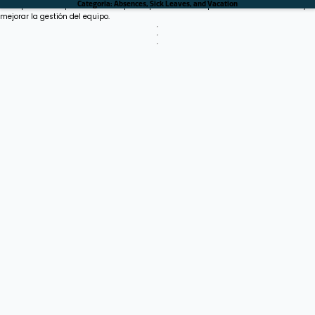
Sí. La plataforma permite crear reportes personalizados para analizar tendencias y
Categoria:
Absences, Sick Leaves, and Vacation
mejorar la gestión del equipo.