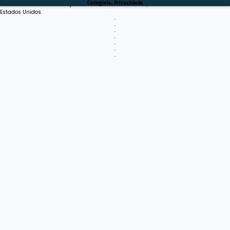
É um software como serviço com servidores na nuvem, encontrado na Amazon
Categoria:
Privacidade
Estados Unidos.